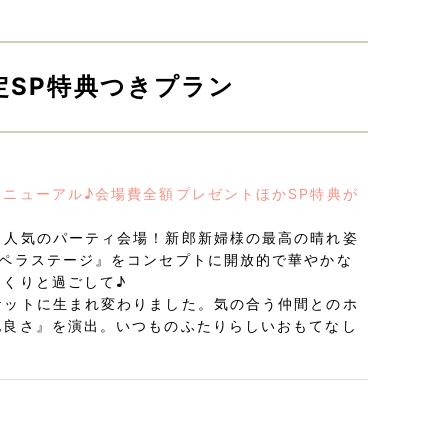
定SP特典つきプラン
ニューアル♪会場費全額プレゼントほかSP特典が
り人気のパーティ会場！新郎新婦様の最高の晴れ姿
オペラステージ』をコンセプトに開放的で華やかな
くりと過ごして♪
ケットに生まれ変わりました。気の合う仲間とのホ
地良さ』を演出。いつものふたりらしいおもてなし