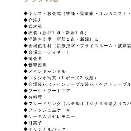
◆キリスト教会式（牧師・聖歌隊・オルガニスト
◆介添え
◆式次第
◆衣装（新郎1 点・新婦1 点）
◆洋装お支度（新郎１点・新婦1 点）
◆会場使用料（親族控室・ブライズルーム・披露
◆会場コーディネート
◆司会者
◆音響照明
◆メインキャンドル
◆スタジオ写真（1 ポーズ2 枚組）
◆会場装花（メインテーブル装花・ゲストテーブ
◆ブーケ・ブートニア
◆お料理
◆フリードリンク（ホテルオリジナル金箔入りス
◆フレッシュ生ケーキ
◆ケーキ入刀セレモニー
◆引菓子
◆オリジナルバック