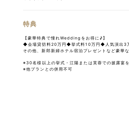
特典
【豪華特典で憧れWeddingをお得に♪】
◆会場貸切料20万円◆挙式料10万円◆人気演出3
その他、新郎新婦ホテル宿泊プレゼントなど豪華
※30名様以上の挙式・江陽または芙蓉での披露宴
※他プランとの併用不可