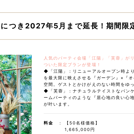
につき2027年5月まで延長！期間限
人気のパーティ会場「江陽」「芙蓉」がリ
ついた限定プランが登場
！
◆「江陽」：リニューアルオープン時よ
を最大限に映えさせる『ガーデン』×『
空間。ゲストとかけがえのない時間をゆっ
◆「芙蓉」：ナチュラルテイストなバン
ームパーティのような『居心地の良い心
が叶います。
料金
【50名様価格】
1,665,000円