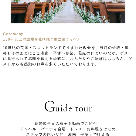
Ceremony
P
130年以上の歴史を受け継ぐ独立型チャペル
結
19世紀の英国・スコットランドでうまれた教会を、当時の伝統・風
サ
格もそのままにここ湘南・平塚へ移築。荘厳の佇まいのなか、ゲスト
日
に見守られて感謝を伝える挙式に、おふたりやご家族はもちろん、ゲ
ストからも感動のお声を多くいただいております。
G
uide tour
結婚式当日の様子を動画でご紹介！
チャペル・パーティ会場・ドレス・お料理をはじめ
スタッフの想いなど「湘南・平塚」で叶える