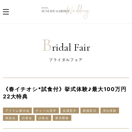
B
ridal Fair
ブライダルフェア
《春イチオシ*試食付》挙式体験♪最大100万円
22大特典
アイテム展示会
チャペル見学
会場見学
模擬挙式
演出体験
相談会
試着会
試食会
週末開催