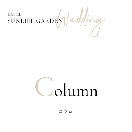
C
olumn
コラム