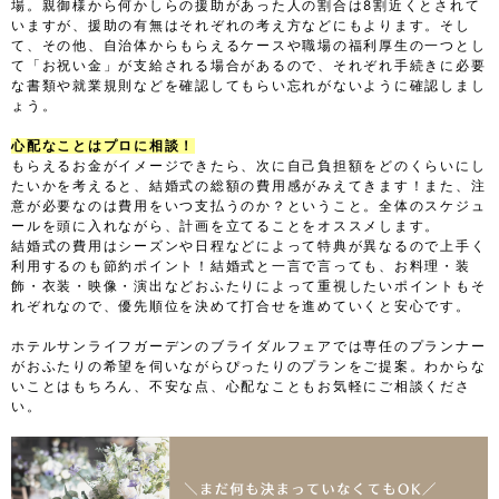
場。親御様から何かしらの援助があった人の割合は8割近くとされて
いますが、援助の有無はそれぞれの考え方などにもよります。そし
て、その他、自治体からもらえるケースや職場の福利厚生の一つとし
て「お祝い金」が支給される場合があるので、それぞれ手続きに必要
な書類や就業規則などを確認してもらい忘れがないように確認しまし
ょう。
心配なことはプロに相談！
もらえるお金がイメージできたら、次に自己負担額をどのくらいにし
たいかを考えると、結婚式の総額の費用感がみえてきます！また、注
意が必要なのは費用をいつ支払うのか？ということ。全体のスケジュ
ールを頭に入れながら、計画を立てることをオススメします。
結婚式の費用はシーズンや日程などによって特典が異なるので上手く
利用するのも節約ポイント！結婚式と一言で言っても、お料理・装
飾・衣装・映像・演出などおふたりによって重視したいポイントもそ
れぞれなので、優先順位を決めて打合せを進めていくと安心です。
ホテルサンライフガーデンのブライダルフェアでは専任のプランナー
がおふたりの希望を伺いながらぴったりのプランをご提案。わからな
いことはもちろん、不安な点、心配なこともお気軽にご相談くださ
い。