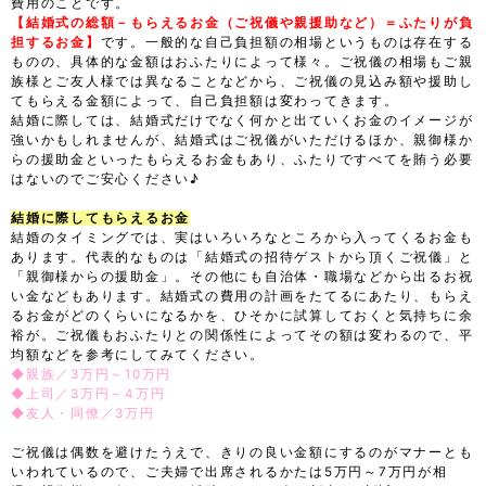
費用のことです。
【結婚式の総額－もらえるお金（ご祝儀や親援助など）＝ふたりが負
担するお金】
です。一般的な自己負担額の相場というものは存在する
ものの、具体的な金額はおふたりによって様々。ご祝儀の相場もご親
族様とご友人様では異なることなどから、ご祝儀の見込み額や援助し
てもらえる金額によって、自己負担額は変わってきます。
結婚に際しては、結婚式だけでなく何かと出ていくお金のイメージが
強いかもしれませんが、結婚式はご祝儀がいただけるほか、親御様か
らの援助金といったもらえるお金もあり、ふたりですべてを賄う必要
はないのでご安心ください♪
結婚に際してもらえるお金
結婚のタイミングでは、実はいろいろなところから入ってくるお金も
あります。代表的なものは「結婚式の招待ゲストから頂くご祝儀」と
「親御様からの援助金」。その他にも自治体・職場などから出るお祝
い金などもあります。結婚式の費用の計画をたてるにあたり、もらえ
るお金がどのくらいになるかを、ひそかに試算しておくと気持ちに余
裕が。ご祝儀もおふたりとの関係性によってその額は変わるので、平
均額などを参考にしてみてください。
◆親族／3万円～10万円
◆上司／3万円～4万円
◆友人・同僚／3万円
ご祝儀は偶数を避けたうえで、きりの良い金額にするのがマナーとも
いわれているので、ご夫婦で出席されるかたは5万円～7万円が相